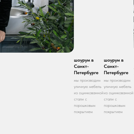
шоурум в
шоурум в
Санкт-
Санкт-
Петербурге
Петербурге
мы производим
мы производим
уличную мебель
уличную мебель
из оцинкованной
из оцинкованной
стали с
стали с
порошковым
порошковым
покрытием
покрытием