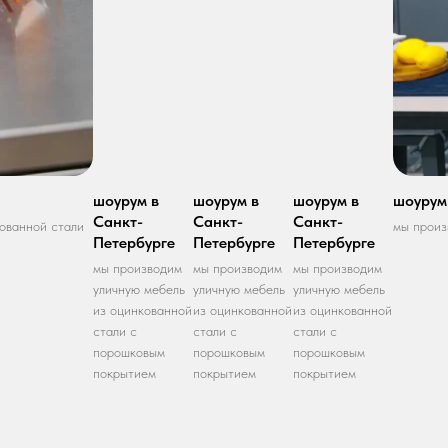
шоурум в
шоурум в
шоурум в
шоурум
Санкт-
Санкт-
Санкт-
ованной стали
мы произ
Петербурге
Петербурге
Петербурге
мы производим
мы производим
мы производим
уличную мебель
уличную мебель
уличную мебель
из оцинкованной
из оцинкованной
из оцинкованной
стали с
стали с
стали с
порошковым
порошковым
порошковым
покрытием
покрытием
покрытием