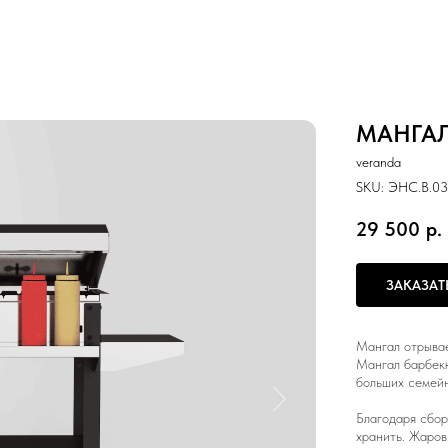
МАНГАЛ
veranda
SKU:
ЭНС.B.03
29 500
р.
ЗАКАЗАТ
Мангал отрывае
Мангал барбекю
больших семейн
Благодаря сбо
хранить. Жаров