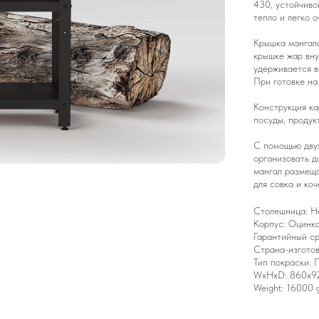
430, устойчиво
тепло и легко 
Крышка мангала
крышке жар вну
удерживается в
При готовке на
Конструкция ка
посуды, продук
С помощью дву
организовать д
мангал размеща
для совка и коч
Столешница: Н
Корпус: Оцинко
Гарантийный ср
Страна-изготов
Тип покраски: 
WxHxD: 860x9
Weight: 16000 