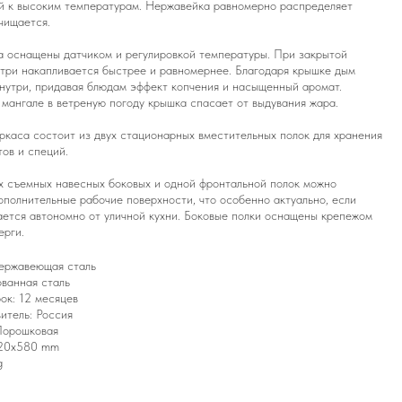
й к высоким температурам. Нержавейка равномерно распределяет
очищается.
 оснащены датчиком и регулировкой температуры. При закрытой
три накапливается быстрее и равномернее. Благодаря крышке дым
нутри, придавая блюдам эффект копчения и насыщенный аромат.
 мангале в ветреную погоду крышка спасает от выдувания жара.
ркаса состоит из двух стационарных вместительных полок для хранения
тов и специй.
х съемных навесных боковых и одной фронтальной полок можно
ополнительные рабочие поверхности, что особенно актуально, если
ется автономно от уличной кухни. Боковые полки оснащены крепежом
ерги.
ержавеющая сталь
ванная сталь
ок: 12 месяцев
итель: Россия
Порошковая
20x580 mm
g