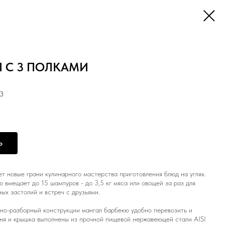
 С 3 ПОЛКАМИ
3
Ь
т новые грани кулинарного мастерства приготовления блюд на углях.
 вмещает до 15 шампуров - до 3,5 кг мяса или овощей за раз для
ых застолий и встреч с друзьями.
рно-разборный конструкции мангал барбекю
удобно перевозить и
ня и крышка выполнены из прочной пищевой нержавеющей стали AISI