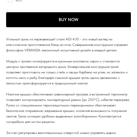
БЕЗ
BUY NOW
Угольный гриль из нержавеющей стали AISI 430 - это новый взгляд на
классическое приготовление блюд на огне. Совершенная конструкция отражает
философию VERANDA: лаконичный интуитивный дизайн в каждой детали.
Модуль с грилем интегрируется в кухонные комплекты серии и становится
центром притяжения загородного дома. Универсальная конструкция гриля
позволяет приготовить не только стейк и овощи барбекю на углях, но запекать и
коптить мясо и рыбу. Благодаря съемной крышке гриль одним движением с
легкостью трансформируется в традиционный мангал.
Наличие крышки обеспечивает равномерный прогрев, а встроенный термометр
позволяет контролировать температурный режим (до 250°С), избегая перегрева.
Ручка со специальными термозащитными переходниками обеспечивает
безопасное открывание-закрывание крышки, исключая возможность получения
ожогов. Гриль оснащен удобным выдвижным золосборником. Комплектуется
соскребком для чистки решетки.
За счет регулировки вентиляционных отверстий можно управлять жаром