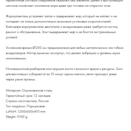
герметичная система соединения «взамок» без заклёпок, щелей и выступающих
метизов исключает скопление жира даже при готовке на открытом огне.
Жироуловитель устраняет запах и задерживает жир, который не капает и не
попадает на пламя, дополнительно возможна установка искрогасителей.
Благодаря жироуловителю двигателю и воздуховодам реже требуется чистка,
ремонт и обслуживание. Зонт выдерживает жар и не боится экстремальных
условий.
Усиленная врезка Ø200 мм предназначена для любых металлических или гибких
воздуховодов. Мотор вынесен за корпус, что делает вибрацию и уровень шума
минимальным.
Инновационная разборная конструкция зонта сэкономит время и ресурсы. Зонт
для вентиляции собирается за 10 минут одним ключом, легко проходит даже
через узкие проемы.
Материал: Оцинкованная сталь
Гарантийный срок: 12 месяцев
Страна-изготовитель: Россия
Тип покраски: Порошковая
LxWxH: 1200x600x410 mm
Weight: 9100 g