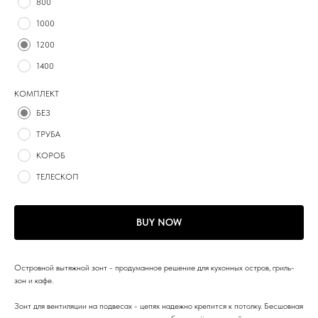
800
1000
1200
1400
КОМПЛЕКТ
БЕЗ
ТРУБА
КОРОБ
ТЕЛЕСКОП
BUY NOW
Островной вытяжной зонт - продуманное решение для кухонных остров, гриль-
зон и кафе.
Зонт для вентиляции на подвесах - цепях надежно крепится к потолку. Бесшовная