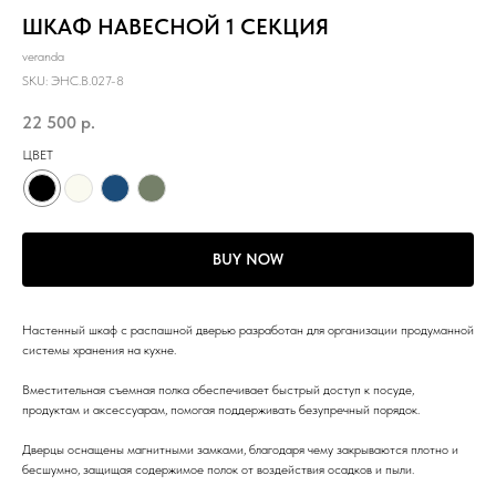
ШКАФ НАВЕСНОЙ 1 СЕКЦИЯ
veranda
SKU:
ЭНС.B.027-8
22 500
р.
ЦВЕТ
BUY NOW
Настенный шкаф с распашной дверью разработан для организации продуманной
системы хранения на кухне.
Вместительная съемная полка обеспечивает быстрый доступ к посуде,
продуктам и аксессуарам, помогая поддерживать безупречный порядок.
Дверцы оснащены магнитными замками, благодаря чему закрываются плотно и
бесшумно, защищая содержимое полок от воздействия осадков и пыли.