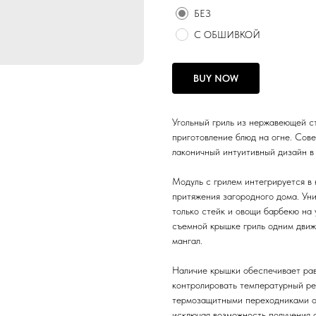
БЕЗ
С ОБШИВКОЙ
BUY NOW
Угольный гриль из нержавеющей ст
приготовление блюд на огне. Со
лаконичный интуитивный дизайн в
Модуль с грилем интегрируется в
притяжения загородного дома. Уни
только стейк и овощи барбекю на у
съемной крышке гриль одним движ
мангал.
Наличие крышки обеспечивает рав
контролировать температурный ре
термозащитными переходниками о
исключая возможность получения 