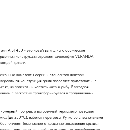
али AISI 430 - это новый взгляд на классическое
вершенная конструкция отражает философию VERANDA:
 каждой детали.
 кухонные комплекты серии и становится центром
версальная конструкция гриля позволяет приготовить не
глях, но запекать и коптить мясо и рыбу. Благодаря
ением с легкостью трансформируется в традиционный
номерный прогрев, а встроенный термометр позволяет
жим (до 250°С), избегая перегрева. Ручка со специальными
беспечивает безопасное открывание-закрывание крышки,
ожогов. Гриль оснащен удобным выдвижным золосборником.