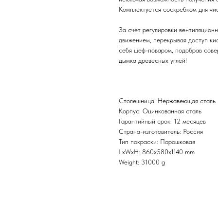
Комплектуется соскребком для чи
За счет регулировки вентиляцион
движением, перекрывая доступ ки
себя шеф-поваром, подобрав сове
дымка древесных углей!
Столешница: Нержавеющая сталь
Корпус: Оцинкованная сталь
Гарантийный срок: 12 месяцев
Страна-изготовитель: Россия
Тип покраски: Порошковая
LxWxH: 860x580x1140 mm
Weight: 31000 g