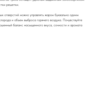
стки решетки.
ных отверстий можно управлять жаром буквально одним
слорода и объем выброса горячего воздуха. Почувствуйте
ршенный баланс насыщенного вкуса, сочности и аромата