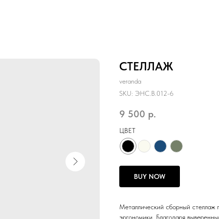
СТЕЛЛАЖ
veranda
SKU:
ЭНС.B.012-6
9 500
р.
ЦВЕТ
BUY NOW
Металлический сборный стеллаж п
эргономики. Благодаря выверенны