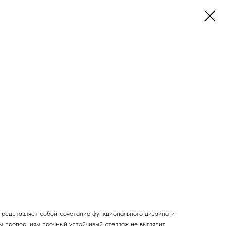
редставляет собой сочетание функционального дизайна и
м пропорциям прочный устойчивый стеллаж не выглядит