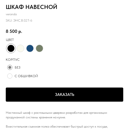
ШКАФ НАВЕСНОЙ
veranda
SKU:
ЭНС.B.027-6
8 500
р.
ЦВЕТ
КОРПУС
БЕЗ
С ОБШИВКОЙ
ЗАКАЗАТЬ
Настенный шкаф с распашными дверями разработан для организации
продуманной системы хранения на кухне.
Вместительная съемная полка обеспечивает быстрый доступ к посуде,