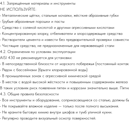
4.1. Запрещённые материалы и инструменты
НЕ ИСПОЛЬЗУЙТЕ:
• Металлические щётки, стальные мочалки, жёсткие абразивные губки
• Грубые абразивные порошки и пасты
• Средства с соляной кислотой и другими агрессивными кислотами
• Концентрированную хлорку, отбеливатели и хлорсодержащие средства
• Растворители цемента и извести без предварительной проверки совмест
• Чистящие средства, не предназначенные для нержавеющей стали
4.2. Ограничения по условиям эксплуатации
AISI 430 не рекомендуется для установки:
• В непосредственной близости от морского побережья (постоянный контак
• Рядом с бассейнами (брызги хлорированной воды)
• В промышленных зонах с агрессивной химической средой
• В местах с водой высокой жёсткости и повышенным содержанием железа
В таких условиях риск появления пятен и коррозии значительно выше. Пят
4.3. Общие правила безопасности
• Все инструменты и оборудование, соприкасающиеся со сталью, должны бы
• Не покрывайте влажное изделие — только после полного высыхания.
• Не храните бытовую химию внутри шкафов и тумб уличной кухни.
• Регулярно проводите визуальный осмотр поверхностей.