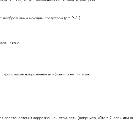
 с неабразивным моющим средством (pH 9–11).
вать пятна.
 строго вдоль направления шлифовки, а не поперёк.
для восстановления коррозионной стойкости (например, «Stain Clean» или 