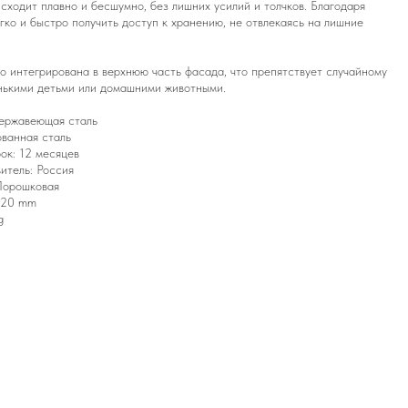
сходит плавно и бесшумно, без лишних усилий и толчков. Благодаря
гко и быстро получить доступ к хранению, не отвлекаясь на лишние
о интегрирована в верхнюю часть фасада, что препятствует случайному
нькими детьми или домашними животными.
ержавеющая сталь
ванная сталь
ок: 12 месяцев
итель: Россия
Порошковая
920 mm
g