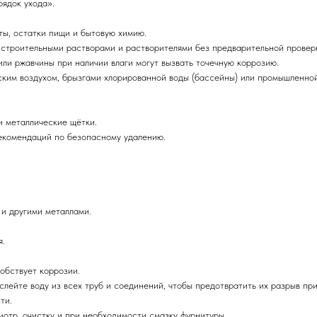
ядок ухода».
ты, остатки пищи и бытовую химию.
, строительными растворами и растворителями без предварительной прове
ли ржавчины при наличии влаги могут вызвать точечную коррозию.
рским воздухом, брызгами хлорированной воды (бассейны) или промышленно
и металлические щётки.
рекомендаций по безопасному удалению.
и другими металлами.
я.
обствует коррозии.
слейте воду из всех труб и соединений, чтобы предотвратить их разрыв пр
ти.
отр, очистку и при необходимости смазку фурнитуры.