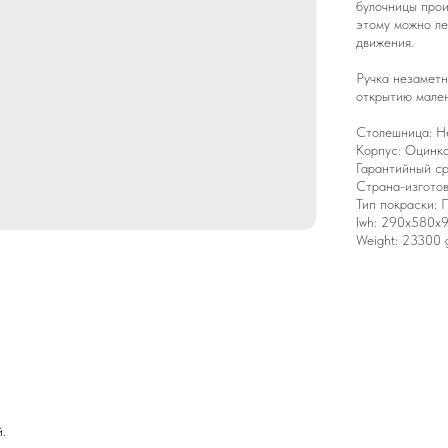
булочницы прои
этому можно ле
движения.
Ручка незаметн
открытию мале
Столешница: Н
Корпус: Оцинко
Гарантийный ср
Страна-изготов
Тип покраски: 
lwh: 290x580x
Weight: 23300 
.