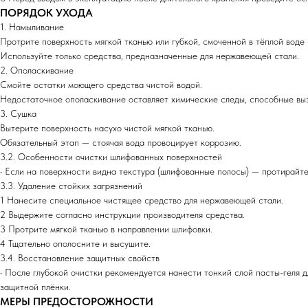
ПОРЯДОК УХОДА
1. Намыливание
Протрите поверхность мягкой тканью или губкой, смоченной в тёплой воде
Используйте только средства, предназначенные для нержавеющей стали.
2. Ополаскивание
Смойте остатки моющего средства чистой водой.
Недостаточное ополаскивание оставляет химические следы, способные выз
3. Сушка
Вытерите поверхность насухо чистой мягкой тканью.
Обязательный этап — стоячая вода провоцирует коррозию.
3.2. Особенности очистки шлифованных поверхностей
• Если на поверхности видна текстура (шлифованные полосы) — протирайте
3.3. Удаление стойких загрязнений
1 Нанесите специальное чистящее средство для нержавеющей стали.
2 Выдержите согласно инструкции производителя средства.
3 Протрите мягкой тканью в направлении шлифовки.
4 Тщательно ополосните и высушите.
3.4. Восстановление защитных свойств
• После глубокой очистки рекомендуется нанести тонкий слой пасты-геля 
защитной плёнки.
МЕРЫ ПРЕДОСТОРОЖНОСТИ