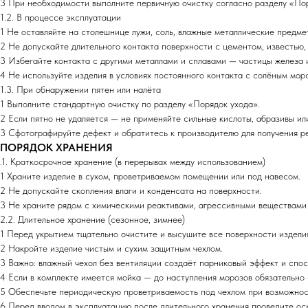
3 При необходимости выполните первичную очистку согласно разделу «Пор
1.2. В процессе эксплуатации
1 Не оставляйте на столешнице лужи, соль, влажные металлические предме
2 Не допускайте длительного контакта поверхности с цементом, известью
3 Избегайте контакта с другими металлами и сплавами — частицы железа и
4 Не используйте изделия в условиях постоянного контакта с солёным мо
1.3. При обнаружении пятен или налёта
1 Выполните стандартную очистку по разделу «Порядок ухода».
2 Если пятно не удаляется — не применяйте сильные кислоты, абразивы ил
3 Сфотографируйте дефект и обратитесь к производителю для получения 
ПОРЯДОК ХРАНЕНИЯ
.1. Краткосрочное хранение (в перерывах между использованием)
1 Храните изделие в сухом, проветриваемом помещении или под навесом.
2 Не допускайте скопления влаги и конденсата на поверхности.
3 Не храните рядом с химическими реактивами, агрессивными веществами 
2.2. Длительное хранение (сезонное, зимнее)
1 Перед укрытием тщательно очистите и высушите все поверхности издели
2 Накройте изделие чистым и сухим защитным чехлом.
3 Важно: влажный чехол без вентиляции создаёт парниковый эффект и спос
4 Если в комплекте имеется мойка — до наступления морозов обязательно 
5 Обеспечьте периодическую проветриваемость под чехлом при возможнос
6 Перед вводом в эксплуатацию после длительного хранения проведите осм