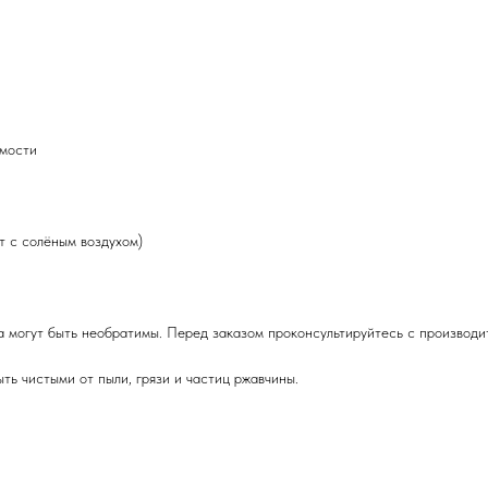
имости
т с солёным воздухом)
на могут быть необратимы. Перед заказом проконсультируйтесь с производ
ть чистыми от пыли, грязи и частиц ржавчины.