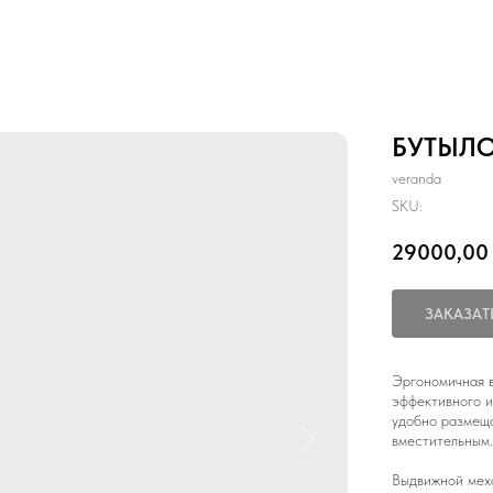
БУТЫЛ
veranda
SKU:
29000,00
ЗАКАЗАТ
Эргономичная в
эффективного и
удобно размеща
вместительным.
Выдвижной меха