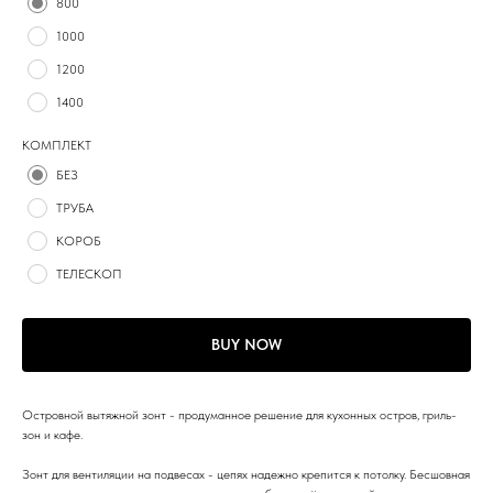
800
1000
1200
1400
КОМПЛЕКТ
БЕЗ
ТРУБА
КОРОБ
ТЕЛЕСКОП
BUY NOW
Островной вытяжной зонт - продуманное решение для кухонных остров, гриль-
зон и кафе.
Зонт для вентиляции на подвесах - цепях надежно крепится к потолку. Бесшовная