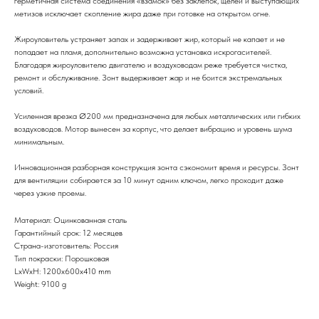
герметичная система соединения «взамок» без заклёпок, щелей и выступающих
метизов исключает скопление жира даже при готовке на открытом огне.
Жироуловитель устраняет запах и задерживает жир, который не капает и не
попадает на пламя, дополнительно возможна установка искрогасителей.
Благодаря жироуловителю двигателю и воздуховодам реже требуется чистка,
ремонт и обслуживание. Зонт выдерживает жар и не боится экстремальных
условий.
Усиленная врезка Ø200 мм предназначена для любых металлических или гибких
воздуховодов. Мотор вынесен за корпус, что делает вибрацию и уровень шума
минимальным.
Инновационная разборная конструкция зонта сэкономит время и ресурсы. Зонт
для вентиляции собирается за 10 минут одним ключом, легко проходит даже
через узкие проемы.
Материал: Оцинкованная сталь
Гарантийный срок: 12 месяцев
Страна-изготовитель: Россия
Тип покраски: Порошковая
LxWxH: 1200x600x410 mm
Weight: 9100 g