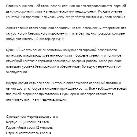
Стол из оцинкованной стали создан специально для встраивания стандартной
двухкомфорочной плиты - электрической или индукционной. Каждый элемент
конструкции продуман для максимального удобства монтажа и использования.
Задняя стенка стола оснащена специальным технологическим отверстием для
аккуратного и безопасного подключения плиты без лишних проводов, которые
нарушают идеальный экстерьер кухни.
Кухонный модуль оснащен защитным кожухом для варочной поверхности,
полностью покрывающим её нижнюю часть и боковые стенки, что исключает
случайный контакт с горячими элементами во время работы. Такое решение
повышает уровень безопасности и обеспечивает большую уверенность при
эксплуатации.
Внутри модуля есть две полки, которые обеспечивают идеальный порядок и
лёгкий доступ к посуде и кухонным принадлежностям. Все необходимое всегда
под рукой, а процесс приготовления кулинарных шедевров становится
интуитивно понятным и вдохновляющим.
Столешница: Нержавеющая сталь
Корпус: Оцинкованная сталь
Гарантийный срок: 12 месяцев
Страна-изготовитель: Россия