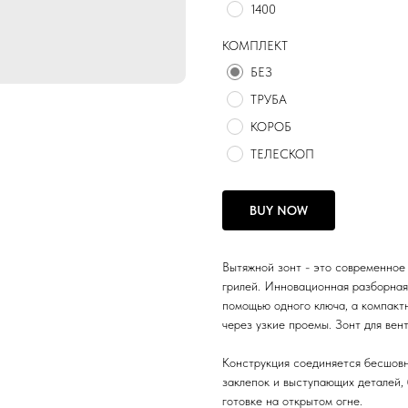
1400
КОМПЛЕКТ
БЕЗ
ТРУБА
КОРОБ
ТЕЛЕСКОП
BUY NOW
Вытяжной зонт - это современное 
грилей. Инновационная разборная 
помощью одного ключа, а компакт
через узкие проемы. Зонт для вен
Конструкция соединяется бесшов
заклепок и выступающих деталей, 
готовке на открытом огне.