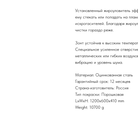
Установленный жироуловитель эфф
ему стекать или попадать на пла
искрогасителей. Благодаря жироу
чистки гораздо реже.
Зонт устойчив к высоким темпера
Специальное усиленное отверсти
металлических или гибких воздух
вибрацию и уровень шума.
Материал: Оцинкованная сталь
Гарантийный срок: 12 месяцев
Страна-изготовитель: Россия
Тип покраски: Порошковая
LxWxH: 1200x600x410 mm
Weight: 10700 g