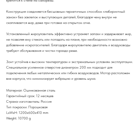
крепится к стене на саморезы.
Конструкция соединяется бесшовным герметичным способом «лабиринтный
замок» без заклепок и выступающих деталей, благодаря чему внутри не
скапливается жир, даже при готовке на открытом огне.
Установленный жироуловитель эффективно устраняет запахи и задерживает жир,
не позволяя ему стекать или попадать на пламя, при необходимости возможно
добавление искрогасителей. Благодаря жироуловителю двигатель и воздуховоды
требуют обслуживания и чистки гораздо реже.
Зонт устойчив к высоким температурам и экстремальным условиям эксплуатации.
Специальное усиленное отверстие диаметром 200 мм подходит для
подключения любых металлических или гибких воздуховодов. Мотор расположен
вне корпуса, что минимизирует вибрацию и уровень шума.
Материал: Оцинкованная сталь
Гарантийный срок: 12 месяцев
Страна-изготовитель: Россия
Тип покраски: Порошковая
LxWxH: 1200x600x410 mm
Weight: 10700 g