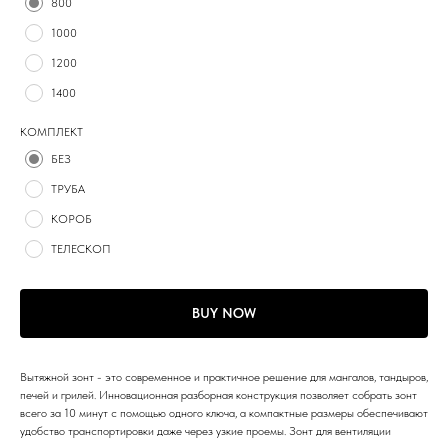
800
1000
1200
1400
КОМПЛЕКТ
БЕЗ
ТРУБА
КОРОБ
ТЕЛЕСКОП
BUY NOW
Вытяжной зонт - это современное и практичное решение для мангалов, тандыров,
печей и грилей. Инновационная разборная конструкция позволяет собрать зонт
всего за 10 минут с помощью одного ключа, а компактные размеры обеспечивают
удобство транспортировки даже через узкие проемы. Зонт для вентиляции