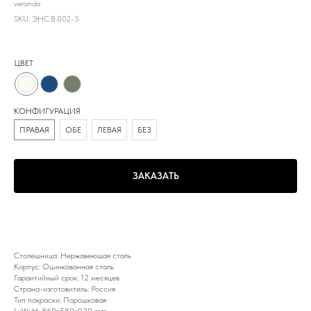
veranda
SKU:
ЭНС.B.002-5
ЦВЕТ
КОНФИГУРАЦИЯ
ПРАВАЯ
ОБЕ
ЛЕВАЯ
БЕЗ
ЗАКАЗАТЬ
Столешница: Нержавеющая сталь
Корпус: Оцинкованная сталь
Гарантийный срок: 12 месяцев
Страна-изготовитель: Россия
Тип покраски: Порошковая