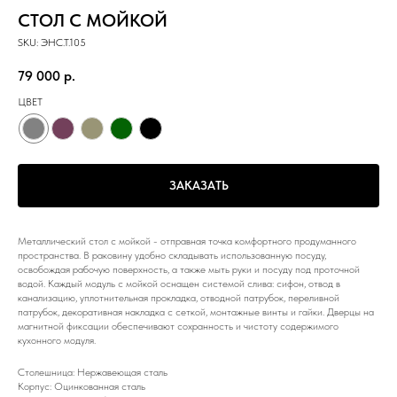
СТОЛ С МОЙКОЙ
SKU:
ЭНС.Т.105
79 000
р.
ЦВЕТ
ЗАКАЗАТЬ
Металлический стол с мойкой - отправная точка комфортного продуманного
пространства. В раковину удобно складывать использованную посуду,
освобождая рабочую поверхность, а также мыть руки и посуду под проточной
водой. Каждый модуль с мойкой оснащен системой слива: сифон, отвод в
канализацию, уплотнительная прокладка, отводной патрубок, переливной
патрубок, декоративная накладка с сеткой, монтажные винты и гайки. Дверцы на
магнитной фиксации обеспечивают сохранность и чистоту содержимого
кухонного модуля.
Столешница: Нержавеющая сталь
Корпус: Оцинкованная сталь