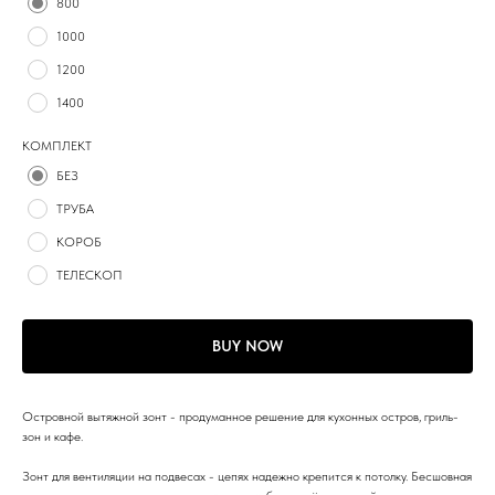
800
1000
1200
1400
КОМПЛЕКТ
БЕЗ
ТРУБА
КОРОБ
ТЕЛЕСКОП
BUY NOW
Островной вытяжной зонт - продуманное решение для кухонных остров, гриль-
зон и кафе.
Зонт для вентиляции на подвесах - цепях надежно крепится к потолку. Бесшовная