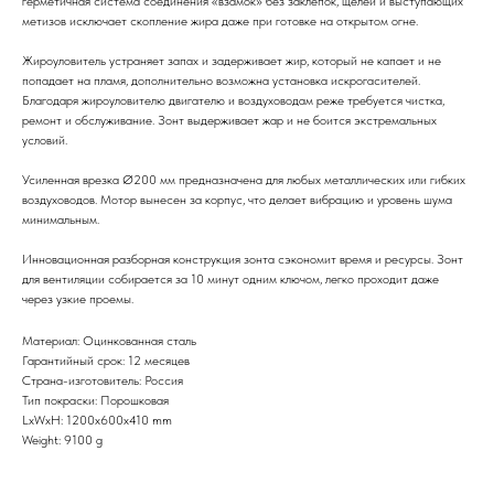
герметичная система соединения «взамок» без заклёпок, щелей и выступающих
метизов исключает скопление жира даже при готовке на открытом огне.
Жироуловитель устраняет запах и задерживает жир, который не капает и не
попадает на пламя, дополнительно возможна установка искрогасителей.
Благодаря жироуловителю двигателю и воздуховодам реже требуется чистка,
ремонт и обслуживание. Зонт выдерживает жар и не боится экстремальных
условий.
Усиленная врезка Ø200 мм предназначена для любых металлических или гибких
воздуховодов. Мотор вынесен за корпус, что делает вибрацию и уровень шума
минимальным.
Инновационная разборная конструкция зонта сэкономит время и ресурсы. Зонт
для вентиляции собирается за 10 минут одним ключом, легко проходит даже
через узкие проемы.
Материал: Оцинкованная сталь
Гарантийный срок: 12 месяцев
Страна-изготовитель: Россия
Тип покраски: Порошковая
LxWxH: 1200x600x410 mm
Weight: 9100 g