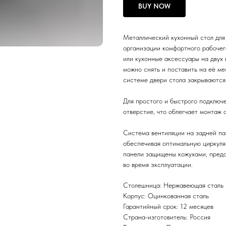
BUY NOW
Металлический кухонный стол для
организации комфортного рабочего
или кухонные аксессуары на двух
можно снять и поставить на её ме
системе двери стола закрываются
Для простого и быстрого подключ
отверстие, что облегчает монтаж 
Система вентиляции на задней па
обеспечивая оптимальную циркуля
панели защищены кожухами, пред
во время эксплуатации.
Столешница: Нержавеющая сталь
Корпус: Оцинкованная сталь
Гарантийный срок: 12 месяцев
Страна-изготовитель: Россия