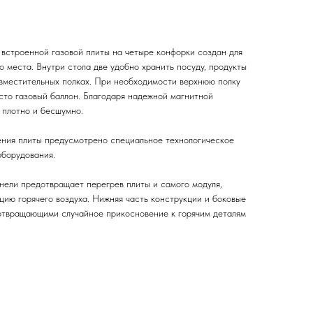
 встроенной газовой плиты на четыре конфорки создан для
 места. Внутри стола две удобно хранить посуду, продукты
 вместительных полках. При необходимости верхнюю полку
сто газовый баллон. Благодаря надежной магнитной
 плотно и бесшумно.
ения плиты предусмотрено специальное технологическое
оборудования.
нели предотвращает перегрев плиты и самого модуля,
цию горячего воздуха. Нижняя часть конструкции и боковые
отвращающими случайное прикосновение к горячим деталям