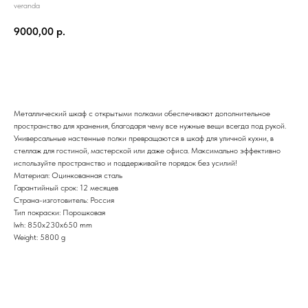
veranda
9000,00
р.
BUY NOW
Металлический шкаф с открытыми полками обеспечивают дополнительное
пространство для хранения, благодаря чему все нужные вещи всегда под рукой.
Универсальные настенные полки превращаются в шкаф для уличной кухни, в
стеллаж для гостиной, мастерской или даже офиса. Максимально эффективно
используйте пространство и поддерживайте порядок без усилий!
Материал: Оцинкованная сталь
Гарантийный срок: 12 месяцев
Страна-изготовитель: Россия
Тип покраски: Порошковая
lwh: 850x230x650 mm
Weight: 5800 g