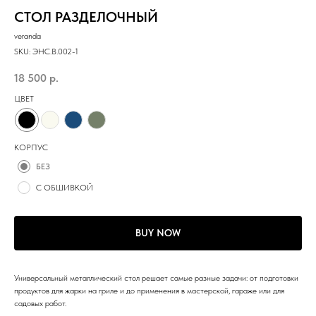
СТОЛ РАЗДЕЛОЧНЫЙ
veranda
SKU:
ЭНС.B.002-1
18 500
р.
ЦВЕТ
КОРПУС
БЕЗ
С ОБШИВКОЙ
BUY NOW
Универсальный металлический стол решает самые разные задачи: от подготовки
продуктов для жарки на гриле и до применения в мастерской, гараже или для
садовых работ.